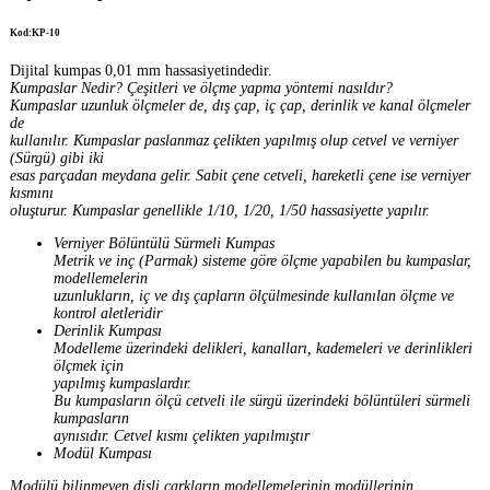
Kod:KP-10
Dijital kumpas 0,01 mm hassasiyetindedir.
Kumpaslar Nedir? Çeşitleri ve ölçme yapma yöntemi nasıldır?
Kumpaslar uzunluk ölçmeler de, dış çap, iç çap, derinlik ve kanal ölçmeler
de
kullanılır. Kumpaslar paslanmaz çelikten yapılmış olup cetvel ve verniyer
(Sürgü) gibi iki
esas parçadan meydana gelir. Sabit çene cetveli, hareketli çene ise verniyer
kısmını
oluşturur. Kumpaslar genellikle 1/10, 1/20, 1/50 hassasiyette yapılır.
Verniyer Bölüntülü Sürmeli Kumpas
Metrik ve inç (Parmak) sisteme göre ölçme yapabilen bu kumpaslar,
modellemelerin
uzunlukların, iç ve dış çapların ölçülmesinde kullanılan ölçme ve
kontrol aletleridir
Derinlik Kumpası
Modelleme üzerindeki delikleri, kanalları, kademeleri ve derinlikleri
ölçmek için
yapılmış kumpaslardır.
Bu kumpasların ölçü cetveli ile sürgü üzerindeki bölüntüleri sürmeli
kumpasların
aynısıdır. Cetvel kısmı çelikten yapılmıştır
Modül Kumpası
Modülü bilinmeyen dişli çarkların modellemelerinin modüllerinin