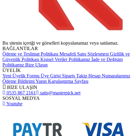
Bu sitenin içeriği ve görselleri kopyalanamaz veya satılamaz.
BAĞLANTILAR
Ödeme ve Teslimat Politikası
Mesafeli Satış Sözleşmesi
Gizlilik ve
Güvenlik Politikası
Kişisel Veriler Politikamız
İade ve Değişim
Politikamız
Bize Ulaşın
ÜYELİK
Yeni Üyelik Formu
Üye Girişi
Sipariş Takip
Hesap Numaralarımız
Ödeme Bildirimi Yapın
Karşılaştırma Sayfası
BİZE ULAŞIN
0535 867 2161
satis@masterpick.net
SOSYAL MEDYA
Youtube