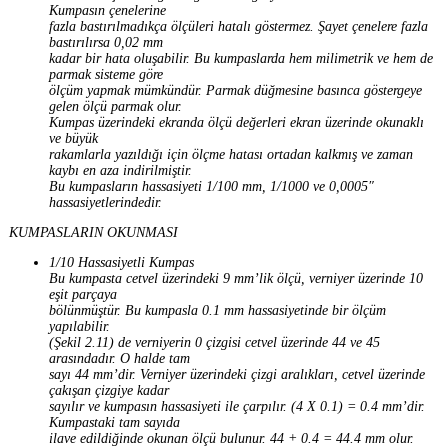
Kumpasın çenelerine
fazla bastırılmadıkça ölçüleri hatalı göstermez. Şayet çenelere fazla
bastırılırsa 0,02 mm
kadar bir hata oluşabilir. Bu kumpaslarda hem milimetrik ve hem de
parmak sisteme göre
ölçüm yapmak mümkündür. Parmak düğmesine basınca göstergeye
gelen ölçü parmak olur.
Kumpas üzerindeki ekranda ölçü değerleri ekran üzerinde okunaklı
ve büyük
rakamlarla yazıldığı için ölçme hatası ortadan kalkmış ve zaman
kaybı en aza indirilmiştir.
Bu kumpasların hassasiyeti 1/100 mm, 1/1000 ve 0,0005″
hassasiyetlerindedir.
KUMPASLARIN OKUNMASI
1/10 Hassasiyetli Kumpas
Bu kumpasta cetvel üzerindeki 9 mm’lik ölçü, verniyer üzerinde 10
eşit parçaya
bölünmüştür. Bu kumpasla 0.1 mm hassasiyetinde bir ölçüm
yapılabilir.
(Şekil 2.11) de verniyerin 0 çizgisi cetvel üzerinde 44 ve 45
arasındadır. O halde tam
sayı 44 mm’dir. Verniyer üzerindeki çizgi aralıkları, cetvel üzerinde
çakışan çizgiye kadar
sayılır ve kumpasın hassasiyeti ile çarpılır. (4 X 0.1) = 0.4 mm’dir.
Kumpastaki tam sayıda
ilave edildiğinde okunan ölçü bulunur. 44 + 0.4 = 44.4 mm olur.