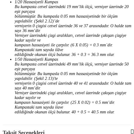
1/20 Hassasiyetli Kumpas
Bu kumpasta cetvel üzerindeki 19 mm’lik ölçü, verniyer üzerinde 20
eşit parçaya
bölünmüştür. Bu kumpasla 0.05 mm hassasiyetinde bir ölçüm
yapılabilir. (Şekil 2.12)’de
verniyerin 0 çizgisi cetvel üzerinde 36 ve 37 arasındadır. O halde tam
sayı 36 mm’dir.
Verniyer üzerindeki çizgi aralıkları, cetvel üzerinde çakışan çizgiye
kadar sayılır ve
kumpasın hassasiyeti ile çarpılır. (6 X 0.05) = 0.3 mm`dir.
Kumpastaki tam sayıda ilâve
edildiğinde okunan ölçü bulunur. 36 + 0.3 = 36.3 mm olur.
1/50 Hassasiyetli Kumpas
Bu kumpasta cetvel üzerindeki 49 mm’lik ölçü, verniyer üzerinde 50
eşit parçaya
bölünmüştür. Bu kumpasla 0.05 mm hassasiyetinde bir ölçüm
yapılabilir. (Şekil 2.13)’te
verniyerin 0 çizgisi cetvel üzerinde 40 ve 41 arasındadır. O halde tam
sayı 40 mm’dir.
Verniyer üzerindeki çizgi aralıkları, cetvel üzerinde çakışan çizgiye
kadar sayılır ve
kumpasın hassasiyeti ile çarpılır. (25 X 0.02) = 0.5 mm’dir.
Kumpastaki tam sayıda ilave
edildiğinde okunan ölçü bulunur. 40 + 0.5 = 40.5 mm olur.
Taksit Seçenekleri