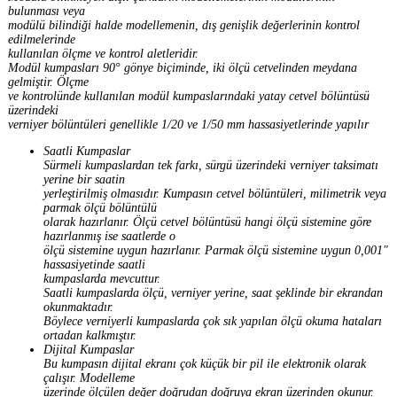
bulunması veya
modülü bilindiği halde modellemenin, dış genişlik değerlerinin kontrol
edilmelerinde
kullanılan ölçme ve kontrol aletleridir.
Modül kumpasları 90° gönye biçiminde, iki ölçü cetvelinden meydana
gelmiştir. Ölçme
ve kontrolünde kullanılan modül kumpaslarındaki yatay cetvel bölüntüsü
üzerindeki
verniyer bölüntüleri genellikle 1/20 ve 1/50 mm hassasiyetlerinde yapılır
Saatli Kumpaslar
Sürmeli kumpaslardan tek farkı, sürgü üzerindeki verniyer taksimatı
yerine bir saatin
yerleştirilmiş olmasıdır. Kumpasın cetvel bölüntüleri, milimetrik veya
parmak ölçü bölüntülü
olarak hazırlanır. Ölçü cetvel bölüntüsü hangi ölçü sistemine göre
hazırlanmış ise saatlerde o
ölçü sistemine uygun hazırlanır. Parmak ölçü sistemine uygun 0,001″
hassasiyetinde saatli
kumpaslarda mevcuttur.
Saatli kumpaslarda ölçü, verniyer yerine, saat şeklinde bir ekrandan
okunmaktadır.
Böylece verniyerli kumpaslarda çok sık yapılan ölçü okuma hataları
ortadan kalkmıştır.
Dijital Kumpaslar
Bu kumpasın dijital ekranı çok küçük bir pil ile elektronik olarak
çalışır. Modelleme
üzerinde ölçülen değer doğrudan doğruya ekran üzerinden okunur.