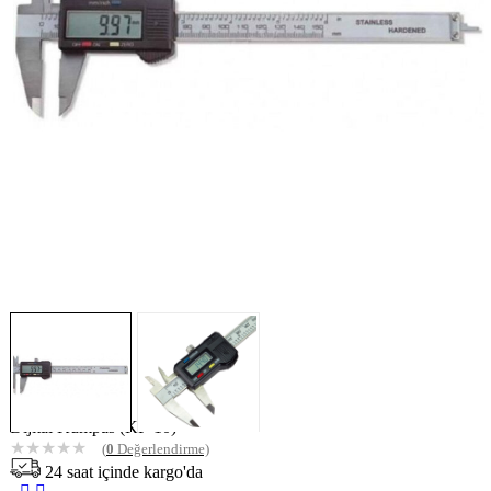
Dijital Kumpas (KP-10)
★
★
★
★
★
(
0
Değerlendirme)
24 saat içinde kargo'da