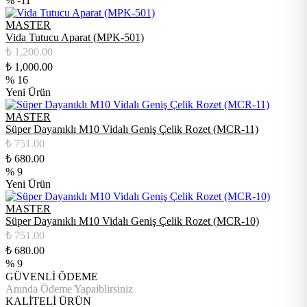
% -11
MASTER
Vida Tutucu Aparat (MPK-501)
₺
1,200.00
₺
1,000.00
% 16
Yeni Ürün
MASTER
Süper Dayanıklı M10 Vidalı Geniş Çelik Rozet (MCR-11)
₺
751.00
₺
680.00
% 9
Yeni Ürün
MASTER
Süper Dayanıklı M10 Vidalı Geniş Çelik Rozet (MCR-10)
₺
751.00
₺
680.00
% 9
GÜVENLİ ÖDEME
Anında Ödeme Yapaiblirsiniz
KALİTELİ ÜRÜN