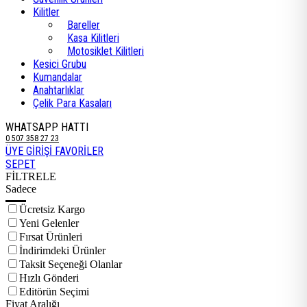
Kilitler
Bareller
Kasa Kilitleri
Motosiklet Kilitleri
Kesici Grubu
Kumandalar
Anahtarlıklar
Çelik Para Kasaları
WHATSAPP HATTI
0 507 358 27 23
ÜYE GİRİŞİ
FAVORİLER
SEPET
FİLTRELE
Sadece
Ücretsiz Kargo
Yeni Gelenler
Fırsat Ürünleri
İndirimdeki Ürünler
Taksit Seçeneği Olanlar
Hızlı Gönderi
Editörün Seçimi
Fiyat Aralığı