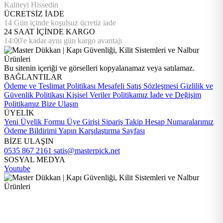
Kaliteyi Hissedin
ÜCRETSİZ İADE
14 Gün içinde koşulsuz ücretiz iade
24 SAAT İÇİNDE KARGO
14:00'e kadar aynı gün kargo avantajı
Bu sitenin içeriği ve görselleri kopyalanamaz veya satılamaz.
BAĞLANTILAR
Ödeme ve Teslimat Politikası
Mesafeli Satış Sözleşmesi
Gizlilik ve
Güvenlik Politikası
Kişisel Veriler Politikamız
İade ve Değişim
Politikamız
Bize Ulaşın
ÜYELİK
Yeni Üyelik Formu
Üye Girişi
Sipariş Takip
Hesap Numaralarımız
Ödeme Bildirimi Yapın
Karşılaştırma Sayfası
BİZE ULAŞIN
0535 867 2161
satis@masterpick.net
SOSYAL MEDYA
Youtube