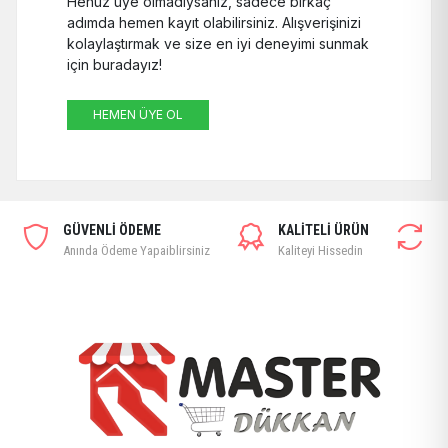
Henüz üye olmadıysanız, sadece birkaç
adımda hemen kayıt olabilirsiniz. Alışverişinizi
kolaylaştırmak ve size en iyi deneyimi sunmak
için buradayız!
HEMEN ÜYE OL
GÜVENLİ ÖDEME
KALİTELİ ÜRÜN
Ü
Anında Ödeme Yapaiblirsiniz
Kaliteyi Hissedin
14