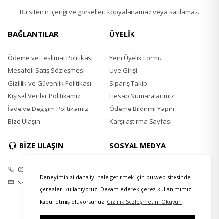
Bu sitenin içeriği ve görselleri kopyalanamaz veya satılamaz.
BAĞLANTILAR
ÜYELİK
Ödeme ve Teslimat Politikası
Yeni Üyelik Formu
Mesafeli Satış Sözleşmesi
Üye Girişi
Gizlilik ve Güvenlik Politikası
Sipariş Takip
Kişisel Veriler Politikamız
Hesap Numaralarımız
İade ve Değişim Politikamız
Ödeme Bildirimi Yapın
Bize Ulaşın
Karşılaştırma Sayfası
BİZE ULAŞIN
SOSYAL MEDYA
0535 867 2161
Youtube
Deneyiminizi daha iyi hale getirmek için bu web sitesinde
satis@masterpick.net
çerezleri kullanıyoruz. Devam ederek çerez kullanımımızı
kabul etmiş oluyorsunuz
Gizlilik Sözleşmesini Okuyun