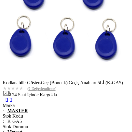
Kodlanabilir Göster-Geç (Boncuk) Geçiş Anahtarı 5Lİ (K-GA5)
★
★
★
★
★
(
0
Değerlendirme)
24 Saat İçinde Kargo'da
Marka
:
MASTER
Stok Kodu
: K-GA5
Stok Durumu
:
Mevcut