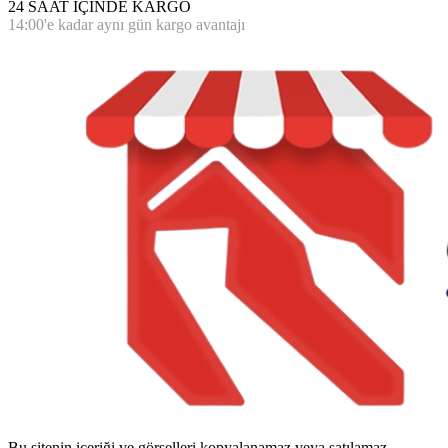
24 SAAT İÇİNDE KARGO
14:00'e kadar aynı gün kargo avantajı
Bu sitenin içeriği ve görselleri kopyalanamaz veya satılamaz.