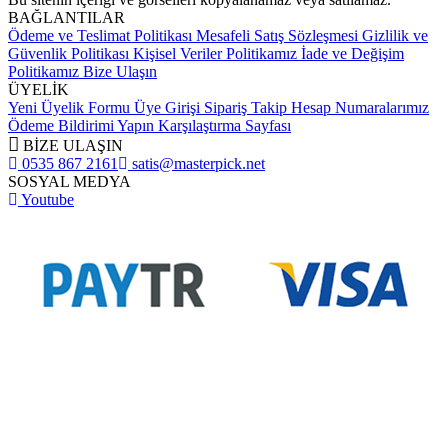
BAĞLANTILAR
Ödeme ve Teslimat Politikası
Mesafeli Satış Sözleşmesi
Gizlilik ve
Güvenlik Politikası
Kişisel Veriler Politikamız
İade ve Değişim
Politikamız
Bize Ulaşın
ÜYELİK
Yeni Üyelik Formu
Üye Girişi
Sipariş Takip
Hesap Numaralarımız
Ödeme Bildirimi Yapın
Karşılaştırma Sayfası
BİZE ULAŞIN
0535 867 2161
satis@masterpick.net
SOSYAL MEDYA
Youtube