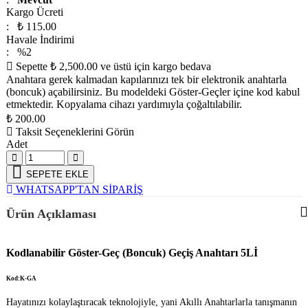
Kargo Ücreti
: ₺ 115.00
Havale İndirimi
: %2
Sepette ₺ 2,500.00 ve üstü için kargo bedava
Anahtara gerek kalmadan kapılarınızı tek bir elektronik anahtarla
(boncuk) açabilirsiniz. Bu modeldeki Göster-Geçler içine kod kabul
etmektedir. Kopyalama cihazı yardımıyla çoğaltılabilir.
₺
200.00
Taksit Seçeneklerini Görün
Adet
SEPETE EKLE
WHATSAPP'TAN SİPARİŞ
Ürün Açıklaması
Kodlanabilir Göster-Geç (Boncuk) Geçiş Anahtarı 5Lİ
Kod:K-GA
Hayatınızı kolaylaştıracak teknolojiyle, yani Akıllı Anahtarlarla tanışmanın