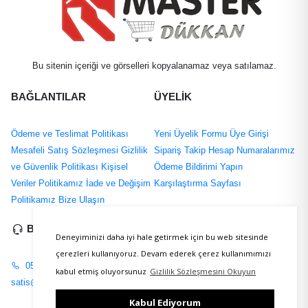
Bu sitenin içeriği ve görselleri kopyalanamaz veya satılamaz.
BAĞLANTILAR
ÜYELİK
Ödeme ve Teslimat Politikası
Yeni Üyelik Formu
Üye Girişi
Mesafeli Satış Sözleşmesi
Gizlilik
Sipariş Takip
Hesap Numaralarımız
ve Güvenlik Politikası
Kişisel
Ödeme Bildirimi Yapın
Veriler Politikamız
İade ve Değişim
Karşılaştırma Sayfası
Politikamız
Bize Ulaşın
BİZE ULAŞIN
SOSYAL MEDYA
Deneyiminizi daha iyi hale getirmek için bu web sitesinde
çerezleri kullanıyoruz. Devam ederek çerez kullanımımızı
0535 867 2161
Youtube
kabul etmiş oluyorsunuz
Gizlilik Sözleşmesini Okuyun
satis@masterpick.net
Kabul Ediyorum