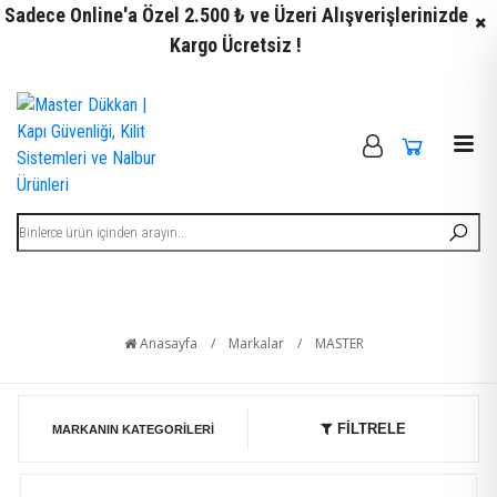
Sadece Online'a Özel 2.500 ₺ ve Üzeri Alışverişlerinizde
Kargo Ücretsiz !
MASTER
Anasayfa
/
Markalar
/
MASTER
FİLTRELE
MARKANIN KATEGORILERI