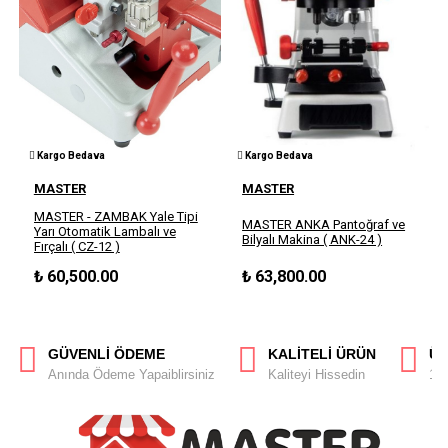
Kargo Bedava
Kargo Bedava
MASTER
MASTER
MASTER - ZAMBAK Yale Tipi
MASTER ANKA Pantoğraf ve
Yarı Otomatik Lambalı ve
Bilyalı Makina ( ANK-24 )
Fırçalı ( CZ-12 )
₺
60,500.00
₺
63,800.00
GÜVENLİ ÖDEME
KALİTELİ ÜRÜN
ÜC
Anında Ödeme Yapaiblirsiniz
Kaliteyi Hissedin
14 