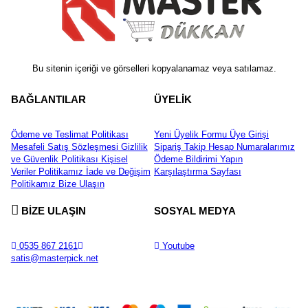
Bu sitenin içeriği ve görselleri kopyalanamaz veya satılamaz.
BAĞLANTILAR
ÜYELİK
Ödeme ve Teslimat Politikası
Yeni Üyelik Formu
Üye Girişi
Mesafeli Satış Sözleşmesi
Gizlilik
Sipariş Takip
Hesap Numaralarımız
ve Güvenlik Politikası
Kişisel
Ödeme Bildirimi Yapın
Veriler Politikamız
İade ve Değişim
Karşılaştırma Sayfası
Politikamız
Bize Ulaşın
BİZE ULAŞIN
SOSYAL MEDYA
0535 867 2161
Youtube
satis@masterpick.net