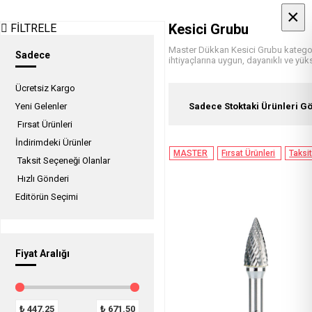
×
×
Kesici Grubu
FİLTRELE
Master Dükkan Kesici Grubu kategorisi
Sadece
ihtiyaçlarına uygun, dayanıklı ve yüks
Ücretsiz Kargo
Sadece Stoktaki Ürünleri G
Yeni Gelenler
Fırsat Ürünleri
İndirimdeki Ürünler
MASTER
Fırsat Ürünleri
Taksi
Taksit Seçeneği Olanlar
Hızlı Gönderi
Editörün Seçimi
Fiyat Aralığı
₺
447.25
₺
671.50