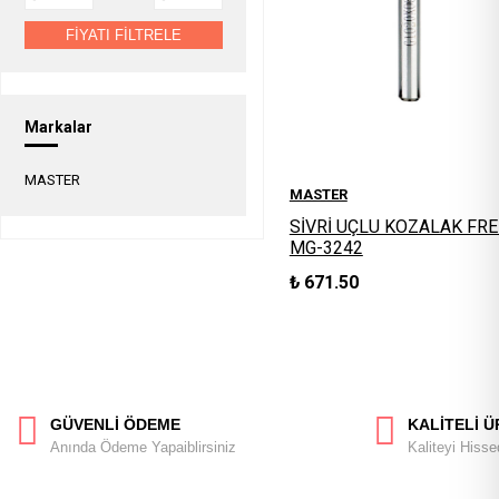
FİYATI FİLTRELE
Markalar
MASTER
MASTER
SİVRİ UÇLU KOZALAK FR
MG-3242
₺
671.50
GÜVENLİ ÖDEME
KALİTELİ 
Anında Ödeme Yapaiblirsiniz
Kaliteyi Hisse