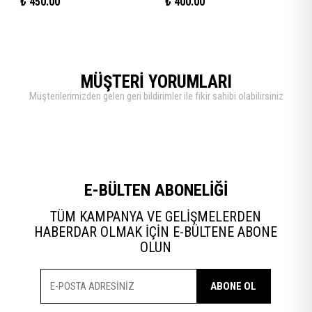
₺
450.00
₺
400.00
MÜŞTERİ YORUMLARI
Müşterilerimizden gelen geri bildirimler ile fikir sahibi olabilirsiniz
E-BÜLTEN ABONELİĞİ
TÜM KAMPANYA VE GELİŞMELERDEN
HABERDAR OLMAK İÇİN E-BÜLTENE ABONE
OLUN
ABONE OL