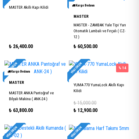
Kargo Bedava
MASTER Akıllı Kapı Kilidi
MASTER
MASTER - ZAMBAK Yale Tipi Yarı
Otomatik Lambalı ve Fırçalı ( CZ-
12 )
₺
26,400.00
₺
60,500.00
YENI ÜRÜN
YENI ÜRÜN
% 14
Kargo Bedava
MASTER
YUMA-770 YumaLock Akıllı Kapı
Kilidi
MASTER ANKA Pantoğraf ve
Bilyalı Makina ( ANK-24 )
₺
15,000.00
₺
63,800.00
₺
12,900.00
YENI ÜRÜN
YENI ÜRÜN