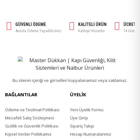
GÜVENLİ ÖDEME
KALİTELİ ÜRÜN
ÜCRETSİ
Anında Ödeme Yapaiblirsiniz
Kaliteyi Hissedin
14 Gün içi
Bu sitenin içeriği ve görselleri kopyalanamaz veya satılamaz.
BAĞLANTILAR
ÜYELİK
Ödeme ve Teslimat Politikası
Yeni Üyelik Formu
Mesafeli Satış Sözleşmesi
Üye Girişi
Gizlilik ve Güvenlik Politikası
Sipariş Takip
Kişisel Veriler Politikamız
Hesap Numaralarımız